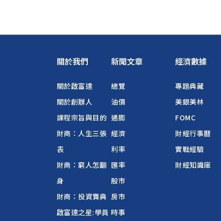
關於我們
新聞文章
經濟數據
關於啟富達
總覽
專題典藏
關於創辦人
油價
美銀美林
課程宗旨與目的
通膨
FOMC
財商：人生三張
經濟
財經行事曆
表
利率
實戰經驗
財商：窮人怎翻
匯率
財經知識庫
身
股市
財商：投資寶典
房市
啟富達之星:學員
時事