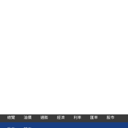
總覽
油價
通膨
經濟
利率
匯率
股市