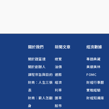
關於我們
新聞文章
經濟數據
關於啟富達
總覽
專題典藏
關於創辦人
油價
美銀美林
課程宗旨與目的
通膨
FOMC
財商：人生三張
經濟
財經行事曆
表
利率
實戰經驗
財商：窮人怎翻
匯率
財經知識庫
身
股市