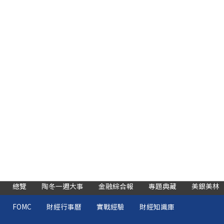
總覽
陶冬一週大事
金融綜合報
專題典藏
美銀美林
FOMC
財經行事曆
實戰經驗
財經知識庫