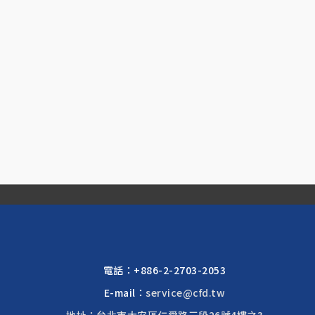
電話：
+886-2-2703-2053
E-mail：
service@cfd.tw