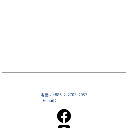
電話：
+886-2-2703-2053
E-mail：
service@cfd.tw
地址：台北市大安區仁愛路三段26號4樓之3